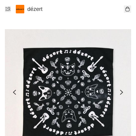
dézert