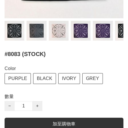
#8083 (STOCK)
Color
PURPLE
BLACK
IVORY
GREY
數量
−
+
加至購物車