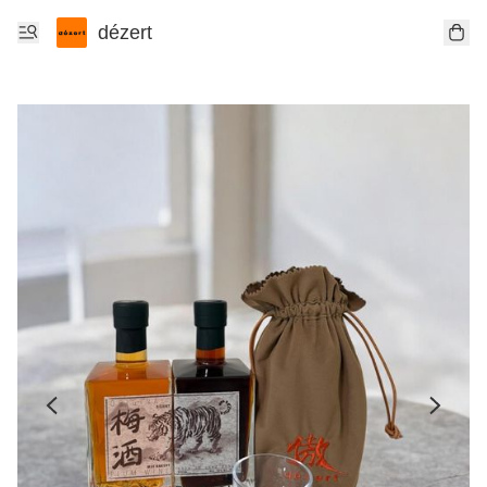
dézert