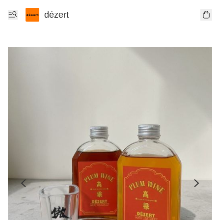
dézert