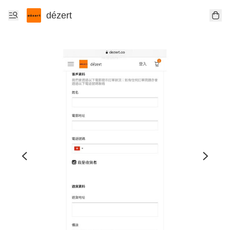
dézert